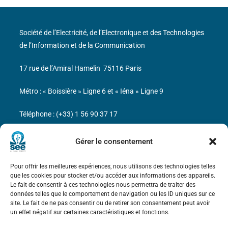
Société de l’Electricité, de l’Electronique et des Technologies
de l’Information et de la Communication
17 rue de l’Amiral Hamelin
75116 Paris
Métro : « Boissière » Ligne 6 et « Iéna » Ligne 9
Téléphone : (+33) 1 56 90 37 17
N° de SIREN : 785 393 232, Code APE : 9412Z TVA intra-
Gérer le consentement
communautaire : FR44 785 393 232
Pour offrir les meilleures expériences, nous utilisons des technologies telles
Bicentenaire des découvertes d’André-
que les cookies pour stocker et/ou accéder aux informations des appareils.
Marie Ampère
Le fait de consentir à ces technologies nous permettra de traiter des
données telles que le comportement de navigation ou les ID uniques sur ce
site. Le fait de ne pas consentir ou de retirer son consentement peut avoir
Mentions légales
un effet négatif sur certaines caractéristiques et fonctions.