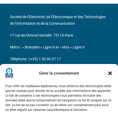
Société de l’Electricité, de l’Electronique et des Technologies
de l’Information et de la Communication
17 rue de l’Amiral Hamelin
75116 Paris
Métro : « Boissière » Ligne 6 et « Iéna » Ligne 9
Téléphone : (+33) 1 56 90 37 17
N° de SIREN : 785 393 232, Code APE : 9412Z TVA intra-
Gérer le consentement
communautaire : FR44 785 393 232
Pour offrir les meilleures expériences, nous utilisons des technologies telles
Bicentenaire des découvertes d’André-
que les cookies pour stocker et/ou accéder aux informations des appareils.
Marie Ampère
Le fait de consentir à ces technologies nous permettra de traiter des
données telles que le comportement de navigation ou les ID uniques sur ce
site. Le fait de ne pas consentir ou de retirer son consentement peut avoir
Mentions légales
un effet négatif sur certaines caractéristiques et fonctions.