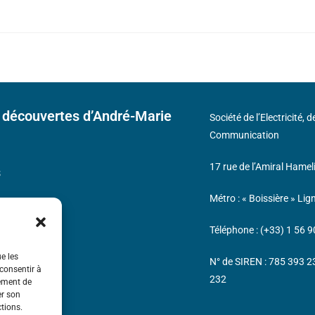
 découvertes d’André-Marie
Société de l’Electricité, 
Communication
17 rue de l’Amiral Hamel
s
Métro : « Boissière » Lig
Téléphone : (+33) 1 56 9
ue les
N° de SIREN : 785 393 
 consentir à
232
tement de
er son
ctions.