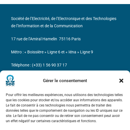
Société de l’Electricité, de l’Electronique et des Technologies
de l’Information et de la Communication
17 rue de l’Amiral Hamelin
75116 Paris
Métro : « Boissière » Ligne 6 et « Iéna » Ligne 9
Téléphone : (+33) 1 56 90 37 17
N° de SIREN : 785 393 232, Code APE : 9412Z TVA intra-
Gérer le consentement
communautaire : FR44 785 393 232
Pour offrir les meilleures expériences, nous utilisons des technologies telles
Bicentenaire des découvertes d’André-
que les cookies pour stocker et/ou accéder aux informations des appareils.
Marie Ampère
Le fait de consentir à ces technologies nous permettra de traiter des
données telles que le comportement de navigation ou les ID uniques sur ce
site. Le fait de ne pas consentir ou de retirer son consentement peut avoir
Mentions légales
un effet négatif sur certaines caractéristiques et fonctions.