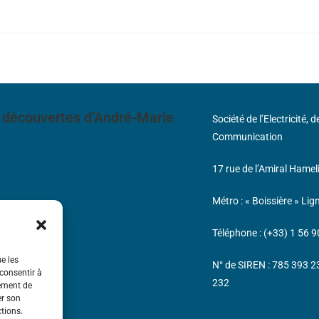
 découvertes d’André-Marie
Société de l’Electricité, 
Communication
17 rue de l’Amiral Hamel
s
Métro : « Boissière » Lig
Téléphone : (+33) 1 56 9
ue les
N° de SIREN : 785 393 
 consentir à
232
tement de
er son
ctions.