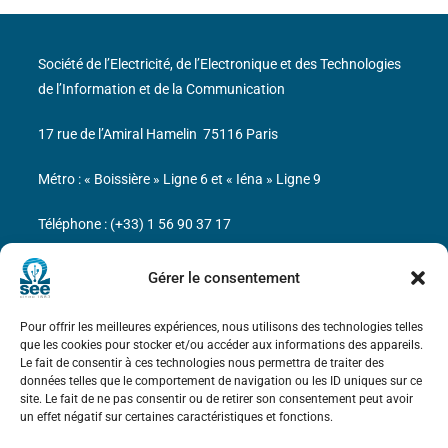
Société de l’Electricité, de l’Electronique et des Technologies
de l’Information et de la Communication
17 rue de l’Amiral Hamelin
75116 Paris
Métro : « Boissière » Ligne 6 et « Iéna » Ligne 9
Téléphone : (+33) 1 56 90 37 17
N° de SIREN : 785 393 232, Code APE : 9412Z TVA intra-
Gérer le consentement
communautaire : FR44 785 393 232
Pour offrir les meilleures expériences, nous utilisons des technologies telles
Bicentenaire des découvertes d’André-
que les cookies pour stocker et/ou accéder aux informations des appareils.
Marie Ampère
Le fait de consentir à ces technologies nous permettra de traiter des
données telles que le comportement de navigation ou les ID uniques sur ce
site. Le fait de ne pas consentir ou de retirer son consentement peut avoir
Mentions légales
un effet négatif sur certaines caractéristiques et fonctions.