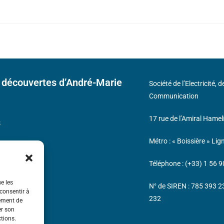
 découvertes d’André-Marie
Société de l’Electricité, 
Communication
17 rue de l’Amiral Hamel
s
Métro : « Boissière » Lig
Téléphone : (+33) 1 56 9
ue les
N° de SIREN : 785 393 
 consentir à
232
tement de
er son
ctions.