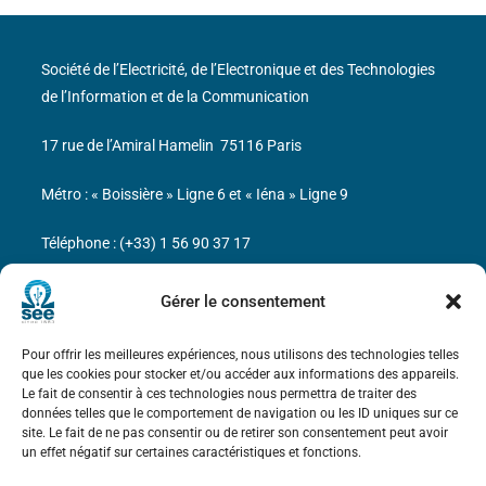
Société de l’Electricité, de l’Electronique et des Technologies
de l’Information et de la Communication
17 rue de l’Amiral Hamelin
75116 Paris
Métro : « Boissière » Ligne 6 et « Iéna » Ligne 9
Téléphone : (+33) 1 56 90 37 17
N° de SIREN : 785 393 232, Code APE : 9412Z TVA intra-
Gérer le consentement
communautaire : FR44 785 393 232
Pour offrir les meilleures expériences, nous utilisons des technologies telles
Bicentenaire des découvertes d’André-
que les cookies pour stocker et/ou accéder aux informations des appareils.
Marie Ampère
Le fait de consentir à ces technologies nous permettra de traiter des
données telles que le comportement de navigation ou les ID uniques sur ce
site. Le fait de ne pas consentir ou de retirer son consentement peut avoir
Mentions légales
un effet négatif sur certaines caractéristiques et fonctions.