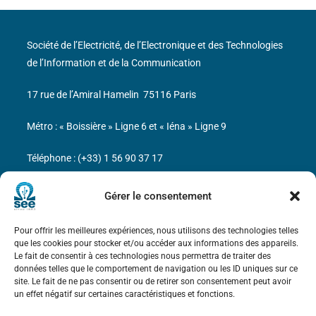
Société de l’Electricité, de l’Electronique et des Technologies
de l’Information et de la Communication
17 rue de l’Amiral Hamelin
75116 Paris
Métro : « Boissière » Ligne 6 et « Iéna » Ligne 9
Téléphone : (+33) 1 56 90 37 17
N° de SIREN : 785 393 232, Code APE : 9412Z TVA intra-
Gérer le consentement
communautaire : FR44 785 393 232
Pour offrir les meilleures expériences, nous utilisons des technologies telles
Bicentenaire des découvertes d’André-
que les cookies pour stocker et/ou accéder aux informations des appareils.
Marie Ampère
Le fait de consentir à ces technologies nous permettra de traiter des
données telles que le comportement de navigation ou les ID uniques sur ce
site. Le fait de ne pas consentir ou de retirer son consentement peut avoir
Mentions légales
un effet négatif sur certaines caractéristiques et fonctions.