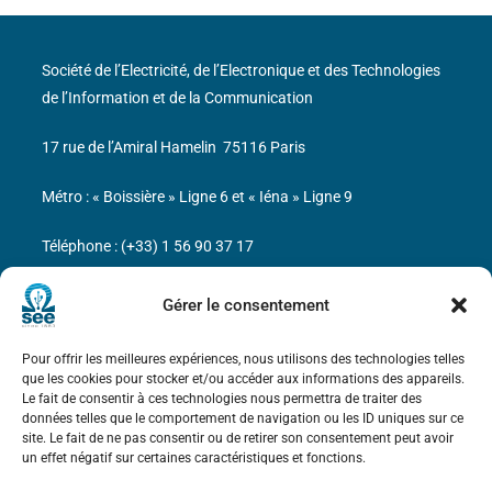
Société de l’Electricité, de l’Electronique et des Technologies
de l’Information et de la Communication
17 rue de l’Amiral Hamelin
75116 Paris
Métro : « Boissière » Ligne 6 et « Iéna » Ligne 9
Téléphone : (+33) 1 56 90 37 17
N° de SIREN : 785 393 232, Code APE : 9412Z TVA intra-
Gérer le consentement
communautaire : FR44 785 393 232
Pour offrir les meilleures expériences, nous utilisons des technologies telles
Bicentenaire des découvertes d’André-
que les cookies pour stocker et/ou accéder aux informations des appareils.
Marie Ampère
Le fait de consentir à ces technologies nous permettra de traiter des
données telles que le comportement de navigation ou les ID uniques sur ce
site. Le fait de ne pas consentir ou de retirer son consentement peut avoir
Mentions légales
un effet négatif sur certaines caractéristiques et fonctions.