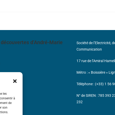
 découvertes d’André-Marie
Société de l’Electricité, 
Communication
17 rue de l’Amiral Hamel
s
Métro : « Boissière » Lig
Téléphone : (+33) 1 56 9
ue les
N° de SIREN : 785 393 
 consentir à
232
tement de
er son
ctions.