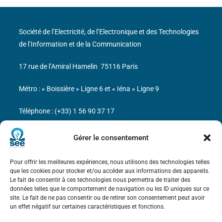
Société de l’Electricité, de l’Electronique et des Technologies
de l’Information et de la Communication
17 rue de l’Amiral Hamelin
75116 Paris
Métro : « Boissière » Ligne 6 et « Iéna » Ligne 9
Téléphone : (+33) 1 56 90 37 17
N° de SIREN : 785 393 232, Code APE : 9412Z TVA intra-
Gérer le consentement
communautaire : FR44 785 393 232
Pour offrir les meilleures expériences, nous utilisons des technologies telles
Bicentenaire des découvertes d’André-
que les cookies pour stocker et/ou accéder aux informations des appareils.
Marie Ampère
Le fait de consentir à ces technologies nous permettra de traiter des
données telles que le comportement de navigation ou les ID uniques sur ce
site. Le fait de ne pas consentir ou de retirer son consentement peut avoir
Mentions légales
un effet négatif sur certaines caractéristiques et fonctions.