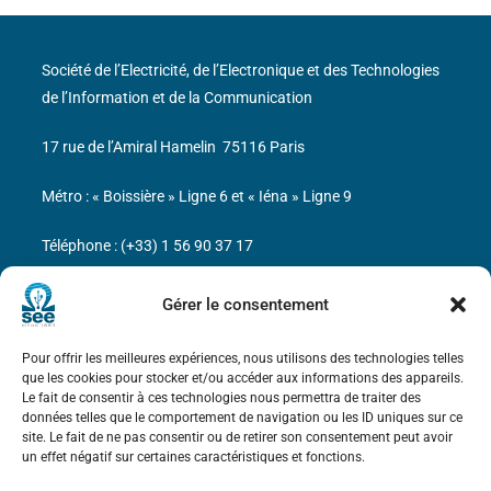
Société de l’Electricité, de l’Electronique et des Technologies
de l’Information et de la Communication
17 rue de l’Amiral Hamelin
75116 Paris
Métro : « Boissière » Ligne 6 et « Iéna » Ligne 9
Téléphone : (+33) 1 56 90 37 17
N° de SIREN : 785 393 232, Code APE : 9412Z TVA intra-
Gérer le consentement
communautaire : FR44 785 393 232
Pour offrir les meilleures expériences, nous utilisons des technologies telles
Bicentenaire des découvertes d’André-
que les cookies pour stocker et/ou accéder aux informations des appareils.
Marie Ampère
Le fait de consentir à ces technologies nous permettra de traiter des
données telles que le comportement de navigation ou les ID uniques sur ce
site. Le fait de ne pas consentir ou de retirer son consentement peut avoir
Mentions légales
un effet négatif sur certaines caractéristiques et fonctions.