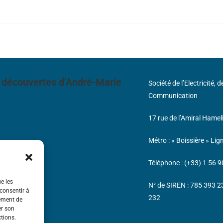
 découvertes d’André-Marie
Société de l’Electricité, 
Communication
17 rue de l’Amiral Hamel
s
Métro : « Boissière » Lig
Téléphone : (+33) 1 56 9
ue les
N° de SIREN : 785 393 
 consentir à
232
tement de
er son
ctions.