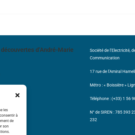
 découvertes d’André-Marie
Société de l’Electricité, 
Communication
17 rue de l’Amiral Hamel
s
Métro : « Boissière » Lig
Téléphone : (+33) 1 56 9
ue les
N° de SIREN : 785 393 
 consentir à
232
tement de
er son
ctions.