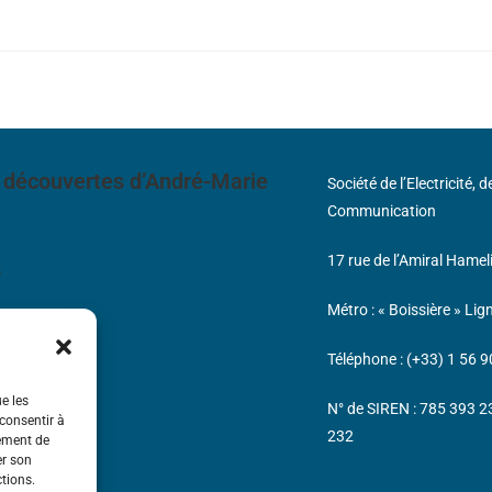
 découvertes d’André-Marie
Société de l’Electricité, 
Communication
17 rue de l’Amiral Hamel
s
Métro : « Boissière » Lig
Téléphone : (+33) 1 56 9
ue les
N° de SIREN : 785 393 
 consentir à
232
tement de
er son
ctions.