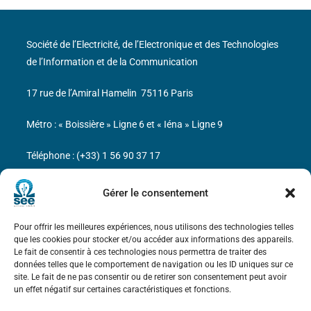
Société de l’Electricité, de l’Electronique et des Technologies
de l’Information et de la Communication
17 rue de l’Amiral Hamelin
75116 Paris
Métro : « Boissière » Ligne 6 et « Iéna » Ligne 9
Téléphone : (+33) 1 56 90 37 17
N° de SIREN : 785 393 232, Code APE : 9412Z TVA intra-
Gérer le consentement
communautaire : FR44 785 393 232
Pour offrir les meilleures expériences, nous utilisons des technologies telles
Bicentenaire des découvertes d’André-
que les cookies pour stocker et/ou accéder aux informations des appareils.
Marie Ampère
Le fait de consentir à ces technologies nous permettra de traiter des
données telles que le comportement de navigation ou les ID uniques sur ce
site. Le fait de ne pas consentir ou de retirer son consentement peut avoir
Mentions légales
un effet négatif sur certaines caractéristiques et fonctions.