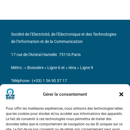
Société de l’Electricité, de l’Electronique et des Technologies
de l’Information et de la Communication
17 rue de l’Amiral Hamelin
75116 Paris
Métro : « Boissière » Ligne 6 et « Iéna » Ligne 9
Téléphone : (+33) 1 56 90 37 17
N° de SIREN : 785 393 232, Code APE : 9412Z TVA intra-
Gérer le consentement
communautaire : FR44 785 393 232
Pour offrir les meilleures expériences, nous utilisons des technologies telles
Bicentenaire des découvertes d’André-
que les cookies pour stocker et/ou accéder aux informations des appareils.
Marie Ampère
Le fait de consentir à ces technologies nous permettra de traiter des
données telles que le comportement de navigation ou les ID uniques sur ce
site. Le fait de ne pas consentir ou de retirer son consentement peut avoir