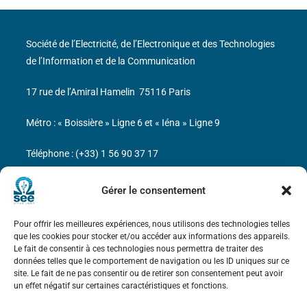
Société de l’Electricité, de l’Electronique et des Technologies
de l’Information et de la Communication
17 rue de l’Amiral Hamelin
75116 Paris
Métro : « Boissière » Ligne 6 et « Iéna » Ligne 9
Téléphone : (+33) 1 56 90 37 17
N° de SIREN : 785 393 232, Code APE : 9412Z TVA intra-
Gérer le consentement
communautaire : FR44 785 393 232
Pour offrir les meilleures expériences, nous utilisons des technologies telles
Bicentenaire des découvertes d’André-
que les cookies pour stocker et/ou accéder aux informations des appareils.
Marie Ampère
Le fait de consentir à ces technologies nous permettra de traiter des
données telles que le comportement de navigation ou les ID uniques sur ce
site. Le fait de ne pas consentir ou de retirer son consentement peut avoir
Mentions légales
un effet négatif sur certaines caractéristiques et fonctions.