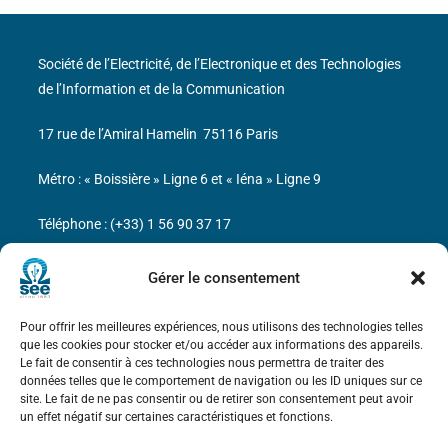
Société de l’Electricité, de l’Electronique et des Technologies
de l’Information et de la Communication
17 rue de l’Amiral Hamelin
75116 Paris
Métro : « Boissière » Ligne 6 et « Iéna » Ligne 9
Téléphone : (+33) 1 56 90 37 17
N° de SIREN : 785 393 232, Code APE : 9412Z TVA intra-
Gérer le consentement
communautaire : FR44 785 393 232
Pour offrir les meilleures expériences, nous utilisons des technologies telles
Bicentenaire des découvertes d’André-
que les cookies pour stocker et/ou accéder aux informations des appareils.
Marie Ampère
Le fait de consentir à ces technologies nous permettra de traiter des
données telles que le comportement de navigation ou les ID uniques sur ce
site. Le fait de ne pas consentir ou de retirer son consentement peut avoir
Mentions légales
un effet négatif sur certaines caractéristiques et fonctions.