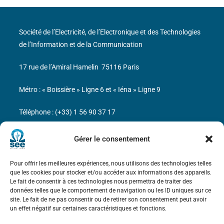
Société de l’Electricité, de l’Electronique et des Technologies
de l’Information et de la Communication
17 rue de l’Amiral Hamelin
75116 Paris
Métro : « Boissière » Ligne 6 et « Iéna » Ligne 9
Téléphone : (+33) 1 56 90 37 17
N° de SIREN : 785 393 232, Code APE : 9412Z TVA intra-
Gérer le consentement
communautaire : FR44 785 393 232
Pour offrir les meilleures expériences, nous utilisons des technologies telles
Bicentenaire des découvertes d’André-
que les cookies pour stocker et/ou accéder aux informations des appareils.
Marie Ampère
Le fait de consentir à ces technologies nous permettra de traiter des
données telles que le comportement de navigation ou les ID uniques sur ce
site. Le fait de ne pas consentir ou de retirer son consentement peut avoir
Mentions légales
un effet négatif sur certaines caractéristiques et fonctions.