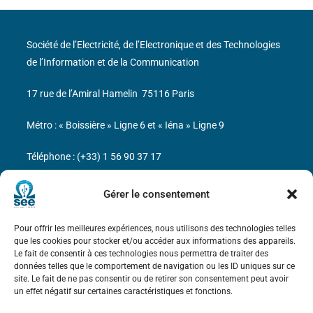
Société de l’Electricité, de l’Electronique et des Technologies
de l’Information et de la Communication
17 rue de l’Amiral Hamelin
75116 Paris
Métro : « Boissière » Ligne 6 et « Iéna » Ligne 9
Téléphone : (+33) 1 56 90 37 17
N° de SIREN : 785 393 232, Code APE : 9412Z TVA intra-
Gérer le consentement
communautaire : FR44 785 393 232
Pour offrir les meilleures expériences, nous utilisons des technologies telles
Bicentenaire des découvertes d’André-
que les cookies pour stocker et/ou accéder aux informations des appareils.
Marie Ampère
Le fait de consentir à ces technologies nous permettra de traiter des
données telles que le comportement de navigation ou les ID uniques sur ce
site. Le fait de ne pas consentir ou de retirer son consentement peut avoir
Mentions légales
un effet négatif sur certaines caractéristiques et fonctions.