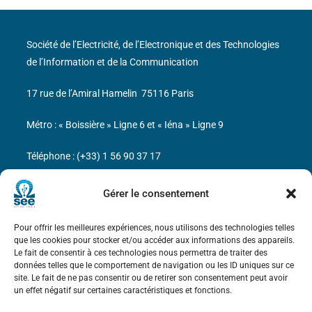
Société de l’Electricité, de l’Electronique et des Technologies
de l’Information et de la Communication
17 rue de l’Amiral Hamelin
75116 Paris
Métro : « Boissière » Ligne 6 et « Iéna » Ligne 9
Téléphone : (+33) 1 56 90 37 17
N° de SIREN : 785 393 232, Code APE : 9412Z TVA intra-
Gérer le consentement
communautaire : FR44 785 393 232
Pour offrir les meilleures expériences, nous utilisons des technologies telles
Bicentenaire des découvertes d’André-
que les cookies pour stocker et/ou accéder aux informations des appareils.
Marie Ampère
Le fait de consentir à ces technologies nous permettra de traiter des
données telles que le comportement de navigation ou les ID uniques sur ce
site. Le fait de ne pas consentir ou de retirer son consentement peut avoir
Mentions légales
un effet négatif sur certaines caractéristiques et fonctions.