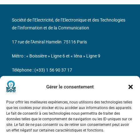
Société de l’Electricité, de l’Electronique et des Technologies
de l’Information et de la Communication
17 rue de l’Amiral Hamelin
75116 Paris
Métro : « Boissière » Ligne 6 et « Iéna » Ligne 9
Téléphone : (+33) 1 56 90 37 17
N° de SIREN : 785 393 232, Code APE : 9412Z TVA intra-
Gérer le consentement
communautaire : FR44 785 393 232
Pour offrir les meilleures expériences, nous utilisons des technologies telles
Bicentenaire des découvertes d’André-
que les cookies pour stocker et/ou accéder aux informations des appareils.
Marie Ampère
Le fait de consentir à ces technologies nous permettra de traiter des
données telles que le comportement de navigation ou les ID uniques sur ce
site. Le fait de ne pas consentir ou de retirer son consentement peut avoir
Mentions légales
un effet négatif sur certaines caractéristiques et fonctions.