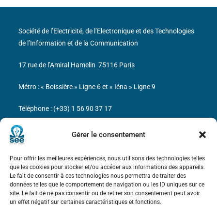
Société de l’Electricité, de l’Electronique et des Technologies
de l’Information et de la Communication
17 rue de l’Amiral Hamelin
75116 Paris
Métro : « Boissière » Ligne 6 et « Iéna » Ligne 9
Téléphone : (+33) 1 56 90 37 17
N° de SIREN : 785 393 232, Code APE : 9412Z TVA intra-
Gérer le consentement
communautaire : FR44 785 393 232
Pour offrir les meilleures expériences, nous utilisons des technologies telles
Bicentenaire des découvertes d’André-
que les cookies pour stocker et/ou accéder aux informations des appareils.
Marie Ampère
Le fait de consentir à ces technologies nous permettra de traiter des
données telles que le comportement de navigation ou les ID uniques sur ce
site. Le fait de ne pas consentir ou de retirer son consentement peut avoir
Mentions légales
un effet négatif sur certaines caractéristiques et fonctions.