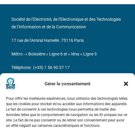
Société de l’Electricité, de l’Electronique et des Technologies
de l’Information et de la Communication
17 rue de l’Amiral Hamelin
75116 Paris
Métro : « Boissière » Ligne 6 et « Iéna » Ligne 9
Téléphone : (+33) 1 56 90 37 17
N° de SIREN : 785 393 232, Code APE : 9412Z TVA intra-
Gérer le consentement
communautaire : FR44 785 393 232
Pour offrir les meilleures expériences, nous utilisons des technologies telles
Bicentenaire des découvertes d’André-
que les cookies pour stocker et/ou accéder aux informations des appareils.
Marie Ampère
Le fait de consentir à ces technologies nous permettra de traiter des
données telles que le comportement de navigation ou les ID uniques sur ce
site. Le fait de ne pas consentir ou de retirer son consentement peut avoir
Mentions légales
un effet négatif sur certaines caractéristiques et fonctions.