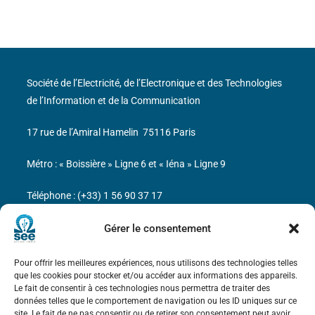
Société de l’Electricité, de l’Electronique et des Technologies
de l’Information et de la Communication
17 rue de l’Amiral Hamelin
75116 Paris
Métro : « Boissière » Ligne 6 et « Iéna » Ligne 9
Téléphone : (+33) 1 56 90 37 17
N° de SIREN : 785 393 232, Code APE : 9412Z TVA intra-
Gérer le consentement
communautaire : FR44 785 393 232
Pour offrir les meilleures expériences, nous utilisons des technologies telles
Bicentenaire des découvertes d’André-
que les cookies pour stocker et/ou accéder aux informations des appareils.
Marie Ampère
Le fait de consentir à ces technologies nous permettra de traiter des
données telles que le comportement de navigation ou les ID uniques sur ce
site. Le fait de ne pas consentir ou de retirer son consentement peut avoir