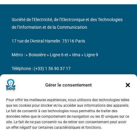
Société de l’Electricité, de l’Electronique et des Technologies
de l’Information et de la Communication
17 rue de l’Amiral Hamelin
75116 Paris
Métro : « Boissière » Ligne 6 et « Iéna » Ligne 9
Téléphone : (+33) 1 56 90 37 17
N° de SIREN : 785 393 232, Code APE : 9412Z TVA intra-
Gérer le consentement
communautaire : FR44 785 393 232
Pour offrir les meilleures expériences, nous utilisons des technologies telles
Bicentenaire des découvertes d’André-
que les cookies pour stocker et/ou accéder aux informations des appareils.
Marie Ampère
Le fait de consentir à ces technologies nous permettra de traiter des
données telles que le comportement de navigation ou les ID uniques sur ce
site. Le fait de ne pas consentir ou de retirer son consentement peut avoir
Mentions légales
un effet négatif sur certaines caractéristiques et fonctions.