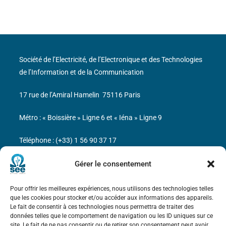
Société de l’Electricité, de l’Electronique et des Technologies
de l’Information et de la Communication
17 rue de l’Amiral Hamelin
75116 Paris
Métro : « Boissière » Ligne 6 et « Iéna » Ligne 9
Téléphone : (+33) 1 56 90 37 17
N° de SIREN : 785 393 232, Code APE : 9412Z TVA intra-
Gérer le consentement
communautaire : FR44 785 393 232
Pour offrir les meilleures expériences, nous utilisons des technologies telles
Bicentenaire des découvertes d’André-
que les cookies pour stocker et/ou accéder aux informations des appareils.
Marie Ampère
Le fait de consentir à ces technologies nous permettra de traiter des
données telles que le comportement de navigation ou les ID uniques sur ce
site. Le fait de ne pas consentir ou de retirer son consentement peut avoir