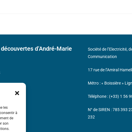
 découvertes d’André-Marie
Société de l’Electricité, 
Communication
17 rue de l’Amiral Hamel
s
Métro : « Boissière » Lig
Téléphone : (+33) 1 56 9
ue les
N° de SIREN : 785 393 
 consentir à
232
tement de
er son
ctions.