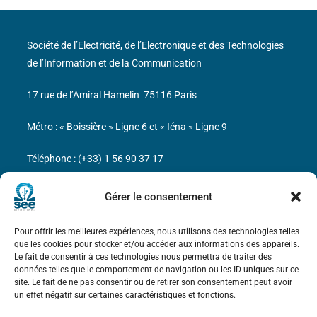
Société de l’Electricité, de l’Electronique et des Technologies
de l’Information et de la Communication
17 rue de l’Amiral Hamelin
75116 Paris
Métro : « Boissière » Ligne 6 et « Iéna » Ligne 9
Téléphone : (+33) 1 56 90 37 17
N° de SIREN : 785 393 232, Code APE : 9412Z TVA intra-
Gérer le consentement
communautaire : FR44 785 393 232
Pour offrir les meilleures expériences, nous utilisons des technologies telles
Bicentenaire des découvertes d’André-
que les cookies pour stocker et/ou accéder aux informations des appareils.
Marie Ampère
Le fait de consentir à ces technologies nous permettra de traiter des
données telles que le comportement de navigation ou les ID uniques sur ce
site. Le fait de ne pas consentir ou de retirer son consentement peut avoir
Mentions légales
un effet négatif sur certaines caractéristiques et fonctions.