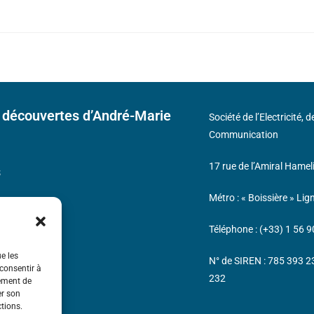
 découvertes d’André-Marie
Société de l’Electricité, 
Communication
17 rue de l’Amiral Hamel
s
Métro : « Boissière » Lig
Téléphone : (+33) 1 56 9
ue les
N° de SIREN : 785 393 
 consentir à
232
tement de
er son
ctions.