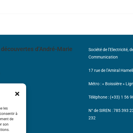
 découvertes d’André-Marie
Société de l’Electricité, 
Communication
17 rue de l’Amiral Hamel
s
Métro : « Boissière » Lig
Téléphone : (+33) 1 56 9
ue les
N° de SIREN : 785 393 
 consentir à
232
tement de
er son
ctions.