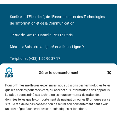
Société de l’Electricité, de l’Electronique et des Technologies
de l’Information et de la Communication
17 rue de l’Amiral Hamelin
75116 Paris
Métro : « Boissière » Ligne 6 et « Iéna » Ligne 9
Téléphone : (+33) 1 56 90 37 17
N° de SIREN : 785 393 232, Code APE : 9412Z TVA intra-
Gérer le consentement
communautaire : FR44 785 393 232
Pour offrir les meilleures expériences, nous utilisons des technologies telles
Bicentenaire des découvertes d’André-
que les cookies pour stocker et/ou accéder aux informations des appareils.
Marie Ampère
Le fait de consentir à ces technologies nous permettra de traiter des
données telles que le comportement de navigation ou les ID uniques sur ce
site. Le fait de ne pas consentir ou de retirer son consentement peut avoir
Mentions légales
un effet négatif sur certaines caractéristiques et fonctions.