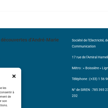
 découvertes d’André-Marie
Société de l’Electricité, 
Communication
17 rue de l’Amiral Hamel
s
Métro : « Boissière » Lig
Téléphone : (+33) 1 56 9
ue les
N° de SIREN : 785 393 
 consentir à
232
tement de
er son
ctions.