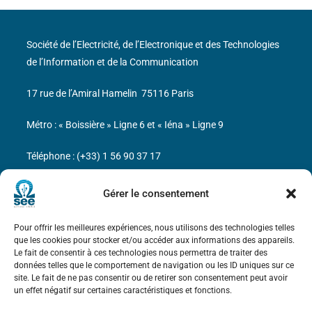
Société de l’Electricité, de l’Electronique et des Technologies
de l’Information et de la Communication
17 rue de l’Amiral Hamelin
75116 Paris
Métro : « Boissière » Ligne 6 et « Iéna » Ligne 9
Téléphone : (+33) 1 56 90 37 17
N° de SIREN : 785 393 232, Code APE : 9412Z TVA intra-
Gérer le consentement
communautaire : FR44 785 393 232
Pour offrir les meilleures expériences, nous utilisons des technologies telles
Bicentenaire des découvertes d’André-
que les cookies pour stocker et/ou accéder aux informations des appareils.
Marie Ampère
Le fait de consentir à ces technologies nous permettra de traiter des
données telles que le comportement de navigation ou les ID uniques sur ce
site. Le fait de ne pas consentir ou de retirer son consentement peut avoir
Mentions légales
un effet négatif sur certaines caractéristiques et fonctions.