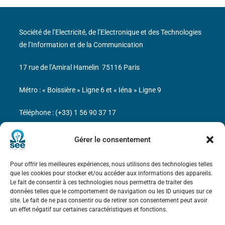
Société de l’Electricité, de l’Electronique et des Technologies
de l’Information et de la Communication
17 rue de l’Amiral Hamelin
75116 Paris
Métro : « Boissière » Ligne 6 et « Iéna » Ligne 9
Téléphone : (+33) 1 56 90 37 17
N° de SIREN : 785 393 232, Code APE : 9412Z TVA intra-
Gérer le consentement
communautaire : FR44 785 393 232
Pour offrir les meilleures expériences, nous utilisons des technologies telles
Bicentenaire des découvertes d’André-
que les cookies pour stocker et/ou accéder aux informations des appareils.
Marie Ampère
Le fait de consentir à ces technologies nous permettra de traiter des
données telles que le comportement de navigation ou les ID uniques sur ce
site. Le fait de ne pas consentir ou de retirer son consentement peut avoir
Mentions légales
un effet négatif sur certaines caractéristiques et fonctions.