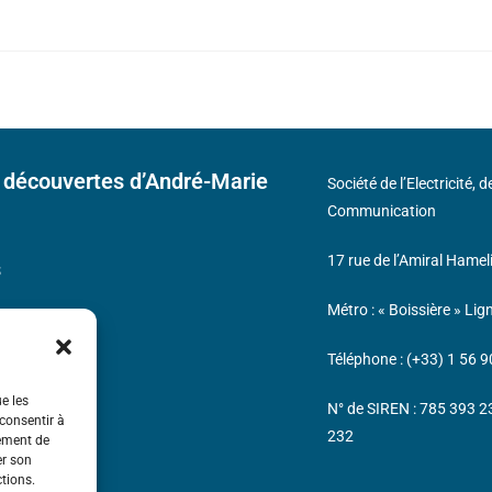
 découvertes d’André-Marie
Société de l’Electricité, 
Communication
17 rue de l’Amiral Hamel
s
Métro : « Boissière » Lig
Téléphone : (+33) 1 56 9
ue les
N° de SIREN : 785 393 
 consentir à
232
tement de
er son
ctions.