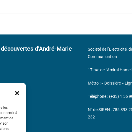
 découvertes d’André-Marie
Société de l’Electricité, 
Communication
17 rue de l’Amiral Hamel
s
Métro : « Boissière » Lig
Téléphone : (+33) 1 56 9
ue les
N° de SIREN : 785 393 
 consentir à
232
tement de
er son
ctions.