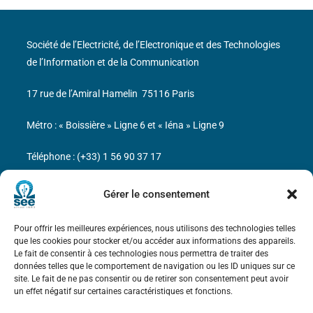
Société de l’Electricité, de l’Electronique et des Technologies
de l’Information et de la Communication
17 rue de l’Amiral Hamelin
75116 Paris
Métro : « Boissière » Ligne 6 et « Iéna » Ligne 9
Téléphone : (+33) 1 56 90 37 17
N° de SIREN : 785 393 232, Code APE : 9412Z TVA intra-
Gérer le consentement
communautaire : FR44 785 393 232
Pour offrir les meilleures expériences, nous utilisons des technologies telles
Bicentenaire des découvertes d’André-
que les cookies pour stocker et/ou accéder aux informations des appareils.
Marie Ampère
Le fait de consentir à ces technologies nous permettra de traiter des
données telles que le comportement de navigation ou les ID uniques sur ce
site. Le fait de ne pas consentir ou de retirer son consentement peut avoir
Mentions légales
un effet négatif sur certaines caractéristiques et fonctions.