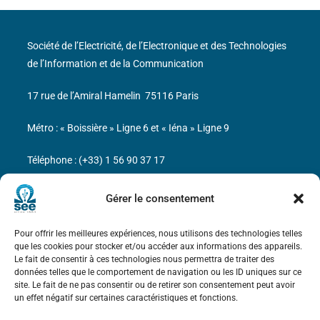
Société de l’Electricité, de l’Electronique et des Technologies
de l’Information et de la Communication
17 rue de l’Amiral Hamelin
75116 Paris
Métro : « Boissière » Ligne 6 et « Iéna » Ligne 9
Téléphone : (+33) 1 56 90 37 17
N° de SIREN : 785 393 232, Code APE : 9412Z TVA intra-
Gérer le consentement
communautaire : FR44 785 393 232
Pour offrir les meilleures expériences, nous utilisons des technologies telles
Bicentenaire des découvertes d’André-
que les cookies pour stocker et/ou accéder aux informations des appareils.
Marie Ampère
Le fait de consentir à ces technologies nous permettra de traiter des
données telles que le comportement de navigation ou les ID uniques sur ce
site. Le fait de ne pas consentir ou de retirer son consentement peut avoir
Mentions légales
un effet négatif sur certaines caractéristiques et fonctions.