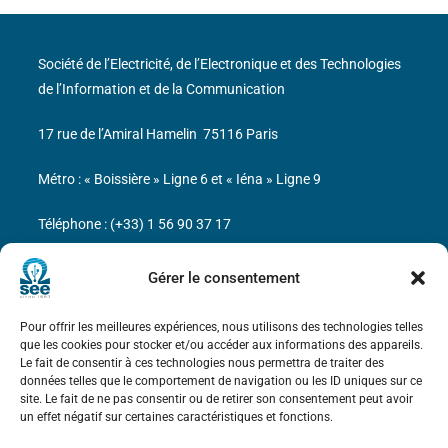
Société de l’Electricité, de l’Electronique et des Technologies
de l’Information et de la Communication
17 rue de l’Amiral Hamelin
75116 Paris
Métro : « Boissière » Ligne 6 et « Iéna » Ligne 9
Téléphone : (+33) 1 56 90 37 17
N° de SIREN : 785 393 232, Code APE : 9412Z TVA intra-
Gérer le consentement
communautaire : FR44 785 393 232
Pour offrir les meilleures expériences, nous utilisons des technologies telles
Bicentenaire des découvertes d’André-
que les cookies pour stocker et/ou accéder aux informations des appareils.
Marie Ampère
Le fait de consentir à ces technologies nous permettra de traiter des
données telles que le comportement de navigation ou les ID uniques sur ce
site. Le fait de ne pas consentir ou de retirer son consentement peut avoir
Mentions légales
un effet négatif sur certaines caractéristiques et fonctions.