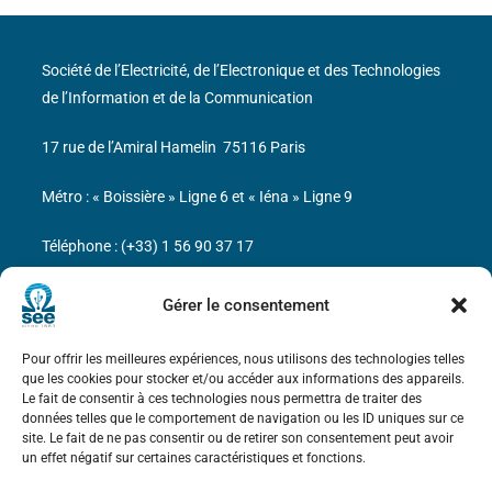
Société de l’Electricité, de l’Electronique et des Technologies
de l’Information et de la Communication
17 rue de l’Amiral Hamelin
75116 Paris
Métro : « Boissière » Ligne 6 et « Iéna » Ligne 9
Téléphone : (+33) 1 56 90 37 17
N° de SIREN : 785 393 232, Code APE : 9412Z TVA intra-
Gérer le consentement
communautaire : FR44 785 393 232
Pour offrir les meilleures expériences, nous utilisons des technologies telles
Bicentenaire des découvertes d’André-
que les cookies pour stocker et/ou accéder aux informations des appareils.
Marie Ampère
Le fait de consentir à ces technologies nous permettra de traiter des
données telles que le comportement de navigation ou les ID uniques sur ce
site. Le fait de ne pas consentir ou de retirer son consentement peut avoir
Mentions légales
un effet négatif sur certaines caractéristiques et fonctions.