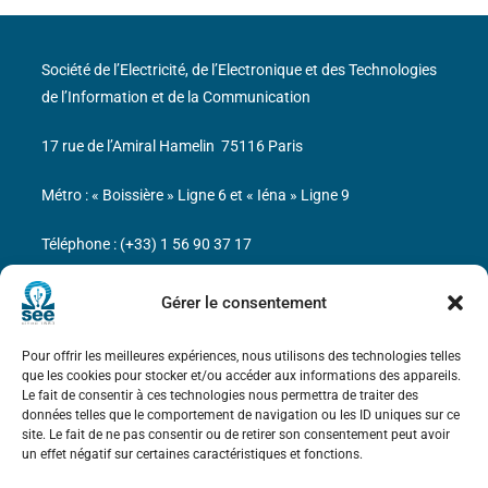
Société de l’Electricité, de l’Electronique et des Technologies
de l’Information et de la Communication
17 rue de l’Amiral Hamelin
75116 Paris
Métro : « Boissière » Ligne 6 et « Iéna » Ligne 9
Téléphone : (+33) 1 56 90 37 17
N° de SIREN : 785 393 232, Code APE : 9412Z TVA intra-
Gérer le consentement
communautaire : FR44 785 393 232
Pour offrir les meilleures expériences, nous utilisons des technologies telles
Bicentenaire des découvertes d’André-
que les cookies pour stocker et/ou accéder aux informations des appareils.
Marie Ampère
Le fait de consentir à ces technologies nous permettra de traiter des
données telles que le comportement de navigation ou les ID uniques sur ce
site. Le fait de ne pas consentir ou de retirer son consentement peut avoir
Mentions légales
un effet négatif sur certaines caractéristiques et fonctions.