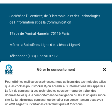
Société de l’Electricité, de l’Electronique et des Technologies
de l’Information et de la Communication
17 rue de l’Amiral Hamelin
75116 Paris
Métro : « Boissière » Ligne 6 et « Iéna » Ligne 9
Téléphone : (+33) 1 56 90 37 17
N° de SIREN : 785 393 232, Code APE : 9412Z TVA intra-
Gérer le consentement
communautaire : FR44 785 393 232
Pour offrir les meilleures expériences, nous utilisons des technologies telles
Bicentenaire des découvertes d’André-
que les cookies pour stocker et/ou accéder aux informations des appareils.
Marie Ampère
Le fait de consentir à ces technologies nous permettra de traiter des
données telles que le comportement de navigation ou les ID uniques sur ce
site. Le fait de ne pas consentir ou de retirer son consentement peut avoir
Mentions légales
un effet négatif sur certaines caractéristiques et fonctions.