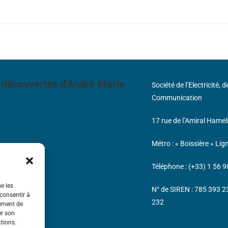
 découvertes d’André-Marie
Société de l’Electricité, 
Communication
17 rue de l’Amiral Hamel
s
Métro : « Boissière » Lig
Téléphone : (+33) 1 56 9
ue les
N° de SIREN : 785 393 
 consentir à
232
tement de
er son
ctions.