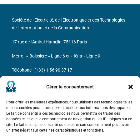
Société de l’Electricité, de l’Electronique et des Technologies
de l’Information et de la Communication
17 rue de l’Amiral Hamelin
75116 Paris
Métro : « Boissière » Ligne 6 et « Iéna » Ligne 9
Téléphone : (+33) 1 56 90 37 17
N° de SIREN : 785 393 232, Code APE : 9412Z TVA intra-
Gérer le consentement
communautaire : FR44 785 393 232
Pour offrir les meilleures expériences, nous utilisons des technologies telles
Bicentenaire des découvertes d’André-
que les cookies pour stocker et/ou accéder aux informations des appareils.
Marie Ampère
Le fait de consentir à ces technologies nous permettra de traiter des
données telles que le comportement de navigation ou les ID uniques sur ce
site. Le fait de ne pas consentir ou de retirer son consentement peut avoir
Mentions légales
un effet négatif sur certaines caractéristiques et fonctions.