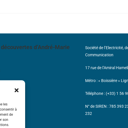
 découvertes d’André-Marie
Société de l’Electricité, 
Communication
17 rue de l’Amiral Hamel
s
Métro : « Boissière » Lig
Téléphone : (+33) 1 56 9
ue les
N° de SIREN : 785 393 
 consentir à
232
tement de
er son
ctions.