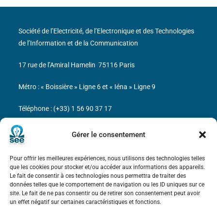
Société de l’Electricité, de l’Electronique et des Technologies
de l’Information et de la Communication
17 rue de l’Amiral Hamelin
75116 Paris
Métro : « Boissière » Ligne 6 et « Iéna » Ligne 9
Téléphone : (+33) 1 56 90 37 17
N° de SIREN : 785 393 232, Code APE : 9412Z TVA intra-
Gérer le consentement
communautaire : FR44 785 393 232
Pour offrir les meilleures expériences, nous utilisons des technologies telles
Bicentenaire des découvertes d’André-
que les cookies pour stocker et/ou accéder aux informations des appareils.
Marie Ampère
Le fait de consentir à ces technologies nous permettra de traiter des
données telles que le comportement de navigation ou les ID uniques sur ce
site. Le fait de ne pas consentir ou de retirer son consentement peut avoir
Mentions légales
un effet négatif sur certaines caractéristiques et fonctions.