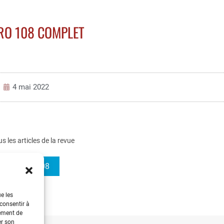
O 108 COMPLET
4 mai 2022
us les articles de la revue
3EI 2022-108
ue les
 consentir à
tement de
er son